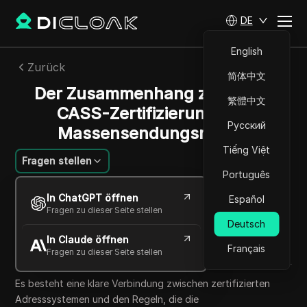
DE
English
Zurück
简体中文
Der Zusammenhang zwischen
繁體中文
CASS-Zertifizierung und
Русский
Massensendungsregeln
Tiếng Việt
Fragen stellen
Português
Sandra Anderson
In ChatGPT öffnen
Español
17 Okt. 2025
3
min lesen
Fragen zu dieser Seite stellen
Teilen mit
Deutsch
In Claude öffnen
Copy Link
Français
Fragen zu dieser Seite stellen
Es besteht eine klare Verbindung zwischen zertifizierten
Adresssystemen und den Regeln, die die