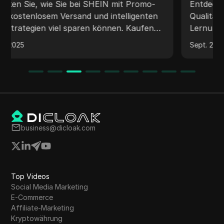
Jahr 2025
Entdecken Sie, welche Schreibdienste die beste
Qualität, Erschwinglichkeit und
Lernunterstützung für überforderte
Studenten bieten, die mit unmöglichen Fristen
Sept. 26, 2025
konfrontiert sind.
business@dicloak.com
Top Videos
Social Media Marketing
E-Commerce
Affiliate-Marketing
Kryptowährung