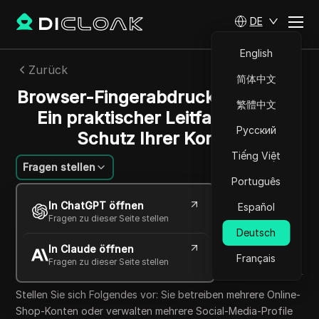
DE
English
Zurück
简体中文
Browser-Fingerabdruck-Spoofing:
繁體中文
Ein praktischer Leitfaden zum
Русский
Schutz Ihrer Konten
Tiếng Việt
Fragen stellen
Português
Felipe Moreira
In ChatGPT öffnen
Español
31 Okt. 2025
3
min lesen
Fragen zu dieser Seite stellen
Teilen mit
Deutsch
In Claude öffnen
Copy Link
Français
Fragen zu dieser Seite stellen
Stellen Sie sich Folgendes vor: Sie betreiben mehrere Online-
Shop-Konten oder verwalten mehrere Social-Media-Profile