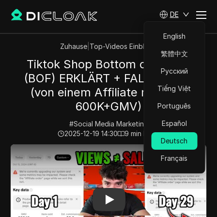
DE
English
Zuhause
|
Top-Videos Einblicke
繁體中文
Tiktok Shop Bottom of Funnel
Русский
(BOF) ERKLÄRT + FALLSTUDIE
Tiếng Việt
(von einem Affiliate mit über
600K+GMV)
Português
Español
#
Social Media Marketing
2025-12-19 14:30
9
min lesen
Deutsch
Play Video:
Tiktok Shop Bottom of Funnel (BOF) ERKL
Français