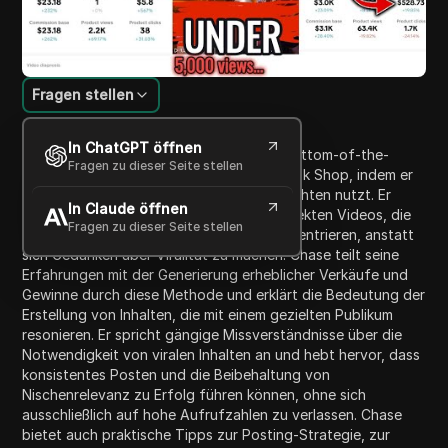
Fragen stellen
Inhaltsübersicht
In ChatGPT öffnen
In diesem Video spricht Chase über die Bottom-of-the-
Fragen zu dieser Seite stellen
Funnel (BOF) Marketingstrategie für TikTok Shop, indem er
persönliche Erfolgsgeschichten und Einsichten nutzt. Er
In Claude öffnen
betont die Effektivität von einfachen, direkten Videos, die
Fragen zu dieser Seite stellen
sich auf den Verkauf von Produkten konzentrieren, anstatt
sich Gedanken über Viralität zu machen. Chase teilt seine
Erfahrungen mit der Generierung erheblicher Verkäufe und
Gewinne durch diese Methode und erklärt die Bedeutung der
Erstellung von Inhalten, die mit einem gezielten Publikum
resonieren. Er spricht gängige Missverständnisse über die
Notwendigkeit von viralen Inhalten an und hebt hervor, dass
konsistentes Posten und die Beibehaltung von
Nischenrelevanz zu Erfolg führen können, ohne sich
ausschließlich auf hohe Aufrufzahlen zu verlassen. Chase
bietet auch praktische Tipps zur Posting-Strategie, zur