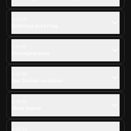
00:06
Erfahrung und Erfolg
01:00
Strategieanalyse
02:58
Den Trichter verstehen
05:00
Virale Videos
08:00