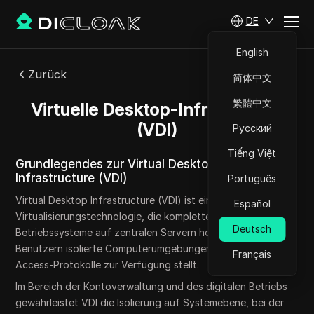
DE
English
Zurück
简体中文
繁體中文
Virtuelle Desktop-Infrastruktur
(VDI)
Русский
Tiếng Việt
Grundlegendes zur Virtual Desktop
Infrastructure (VDI)
Português
Virtual Desktop Infrastructure (VDI) ist eine fortschrittliche
Español
Virtualisierungstechnologie, die komplette Desktop-
Deutsch
Betriebssysteme auf zentralen Servern hostet und
Benutzern isolierte Computerumgebungen über Remote-
Français
Access-Protokolle zur Verfügung stellt.
Im Bereich der Kontoverwaltung und des digitalen Betriebs
gewährleistet VDI die Isolierung auf Systemebene, bei der