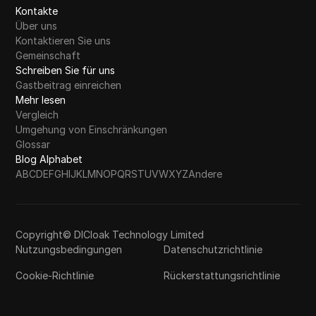
Kontakte
Über uns
Kontaktieren Sie uns
Gemeinschaft
Schreiben Sie für uns
Gastbeitrag einreichen
Mehr lesen
Vergleich
Umgehung von Einschränkungen
Glossar
Blog Alphabet
A
B
C
D
E
F
G
H
I
J
K
L
M
N
O
P
Q
R
S
T
U
V
W
X
Y
Z
Andere
Copyright© DICloak Technology Limited
Nutzungsbedingungen
Datenschutzrichtlinie
Cookie-Richtlinie
Rückerstattungsrichtlinie