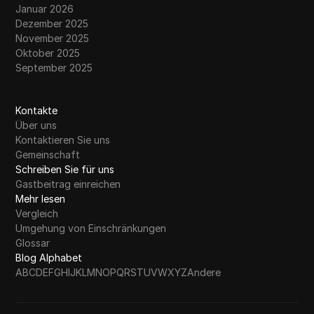
Januar 2026
Dezember 2025
November 2025
Oktober 2025
September 2025
Kontakte
Über uns
Kontaktieren Sie uns
Gemeinschaft
Schreiben Sie für uns
Gastbeitrag einreichen
Mehr lesen
Vergleich
Umgehung von Einschränkungen
Glossar
Blog Alphabet
A
B
C
D
E
F
G
H
I
J
K
L
M
N
O
P
Q
R
S
T
U
V
W
X
Y
Z
Andere