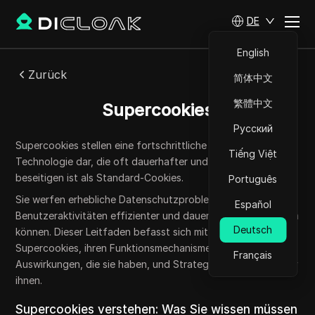
DE
English
Zurück
简体中文
繁體中文
Supercookies
Русский
Supercookies stellen eine fortschrittliche Tracking-
Tiếng Việt
Technologie dar, die oft dauerhafter und schwieriger zu
beseitigen ist als Standard-Cookies.
Português
Sie werfen erhebliche Datenschutzprobleme auf, da sie die
Español
Benutzeraktivitäten effizienter und dauerhafter überwachen
Deutsch
können. Dieser Leitfaden befasst sich mit der Natur von
Supercookies, ihren Funktionsmechanismen, den
Français
Auswirkungen, die sie haben, und Strategien zum Schutz vor
ihnen.
Supercookies verstehen: Was Sie wissen müssen