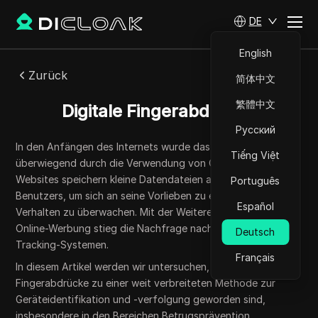
DE
English
Zurück
简体中文
繁體中文
Digitale Fingerabdrücke
Русский
In den Anfängen des Internets wurde das Tracking
Tiếng Việt
überwiegend durch die Verwendung von Cookies erreicht.
Websites speichern kleine Datendateien auf dem Gerät eines
Português
Benutzers, um sich an seine Vorlieben zu erinnern und sein
Español
Verhalten zu überwachen. Mit der Weiterentwicklung der
Online-Werbung stieg die Nachfrage nach zuverlässigeren
Deutsch
Tracking-Systemen.
Français
In diesem Artikel werden wir untersuchen, wie digitale
Fingerabdrücke zu einer weit verbreiteten Methode zur
Geräteidentifikation und -verfolgung geworden sind,
insbesondere in den Bereichen Betrugsprävention,