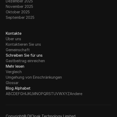
Dezember 2025
November 2025
Oktober 2025
September 2025
Kontakte
Über uns
Kontaktieren Sie uns
Gemeinschaft
Schreiben Sie für uns
Gastbeitrag einreichen
Mehr lesen
Vergleich
Umgehung von Einschränkungen
Glossar
Blog Alphabet
A
B
C
D
E
F
G
H
I
J
K
L
M
N
O
P
Q
R
S
T
U
V
W
X
Y
Z
Andere
Copyright© DICloak Technology Limited