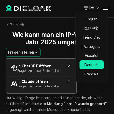
DE
English
Zurück
繁體中文
Wie kann man ein IP-Verbot im
Tiếng Việt
Jahr 2025 umgehen?
Português
Fragen stellen
Español
Li Minghui
Deutsch
In ChatGPT öffnen
13 Okt. 2025
7
min lesen
Fragen zu dieser Seite stellen
Français
Teilen mit
In Claude öffnen
Copy Link
Fragen zu dieser Seite stellen
Nur wenige Dinge im Internet sind frustrierender, als wenn
auf Ihrem Bildschirm
die Meldung "Ihre IP wurde gesperrt"
angezeigt wird. In einem Moment funktioniert alles