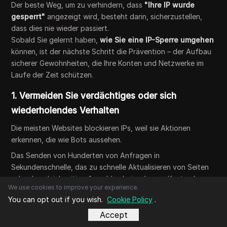
Der beste Weg, um zu verhindern, dass
"Ihre IP wurde
gesperrt"
angezeigt wird, besteht darin, sicherzustellen,
dass dies nie wieder passiert.
Sobald Sie gelernt haben,
wie Sie eine IP-Sperre umgehen
können, ist der nächste Schritt die Prävention – der Aufbau
sicherer Gewohnheiten, die Ihre Konten und Netzwerke im
Laufe der Zeit schützen.
1. Vermeiden Sie verdächtiges oder sich
wiederholendes Verhalten
Die meisten Websites blockieren IPs, weil sie Aktionen
erkennen, die wie Bots aussehen.
Das Senden von Hunderten von Anfragen in
Sekundenschnelle, das zu schnelle Aktualisieren von Seiten
oder das gleichzeitige Anmelden bei mehreren Konten kann
We use cookies to improve your experience.
automatische Sperren auslösen.
You can opt out if you wish.
Cookie Policy
.
Halten Sie Ihre Handlungen natürlich:
Accept
Warten Sie einige Sekunden zwischen Anmeldungen oder