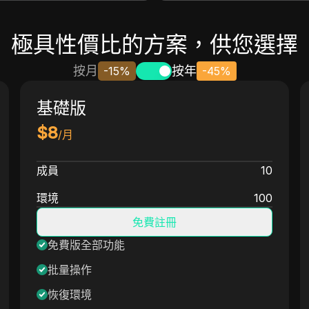
極具性價比的方案，供您選擇
按月
按年
-15%
-45%
基礎版
$
8
/月
成員
10
環境
100
免費註冊
免費版全部功能
批量操作
恢復環境