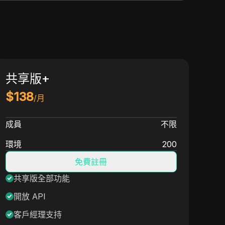
共享版+
高
$
138
$
1
/月
$
28
成員
不限
成員
環境
200
環境
免費註冊
共享版全部功能
共
開放 API
環
客戶經理支持
R