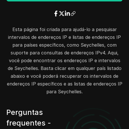
45.130.255.0
45.130.255.255
256
45.136.231.0
45.136.231.255
256
45.137.60.0
45.137.60.255
256
45.137.63.0
45.137.63.255
256
Esta página foi criada para ajudá-lo a pesquisar
45.140.13.0
45.140.14.255
512
intervalos de endereços IP e listas de endereços IP
45.141.58.0
45.141.59.255
512
para países específicos, como Seychelles, com
45.95.97.0
45.95.97.255
256
suporte para consultas de endereços IPv4. Aqui,
45.95.99.0
45.95.99.255
256
você pode encontrar os endereços IP e intervalos
45.9.116.0
45.9.116.255
256
de Seychelles. Basta clicar em qualquer país listado
45.9.123.0
45.9.123.255
256
abaixo e você poderá recuperar os intervalos de
45.134.187.0
45.134.187.255
256
endereços IP específicos e as listas de endereços IP
45.152.196.0
45.152.196.255
256
para Seychelles.
45.152.198.0
45.152.200.255
768
45.152.202.0
45.152.202.255
256
Perguntas
45.153.216.0
45.153.216.255
256
frequentes -
45.154.56.0
45.154.56.255
256