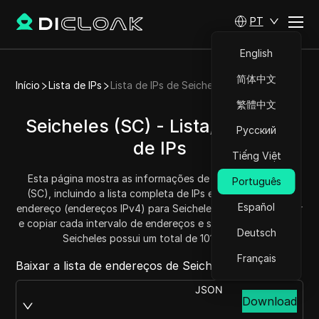
PT
English
简体中文
Início
Lista de IPs
Lista de IPs de Seicheles
繁體中文
Seicheles (SC) - Lista/Intervalo
Русский
de IPs
Tiếng Việt
Esta página mostra as informações de IP para Seicheles
Português
(SC), incluindo a lista completa de IPs e os intervalos de
Español
endereço (endereços IPv4) para Seicheles. Você pode obter
e copiar cada intervalo de endereços e saber a quantidade.
Deutsch
Seicheles possui um total de 1018624 IPs.
Français
Baixar a lista de endereços de Seicheles de:
JSON
Download