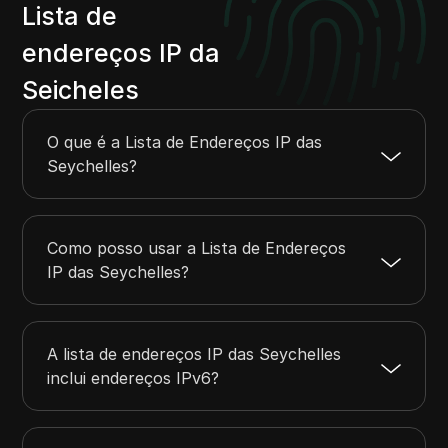
46.23.104.0
46.23.107.255
1024
Lista de
46.23.109.0
46.23.109.255
256
endereços IP da
46.32.180.0
46.32.183.255
1024
Seicheles
45.141.176.0
45.141.176.255
256
45.146.89.0
45.146.91.255
768
O que é a Lista de Endereços IP das
Seychelles?
Como posso usar a Lista de Endereços
IP das Seychelles?
A lista de endereços IP das Seychelles
inclui endereços IPv6?