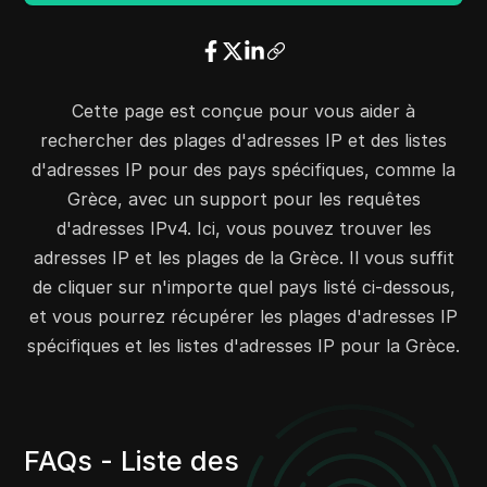
31.152.0.0
31.152.255.255
65536
31.153.208.0
31.153.208.255
256
31.57.66.0
31.57.66.255
256
31.177.56.0
31.177.63.255
2048
Cette page est conçue pour vous aider à
31.186.104.0
31.186.111.255
2048
rechercher des plages d'adresses IP et des listes
31.193.104.0
31.193.107.255
1024
d'adresses IP pour des pays spécifiques, comme la
31.14.168.0
31.14.175.255
2048
Grèce, avec un support pour les requêtes
31.14.208.0
31.14.215.255
2048
d'adresses IPv4. Ici, vous pouvez trouver les
31.14.240.0
31.14.247.255
2048
adresses IP et les plages de la Grèce. Il vous suffit
31.22.112.0
31.22.119.255
2048
de cliquer sur n'importe quel pays listé ci-dessous,
31.25.234.0
31.25.234.255
256
et vous pourrez récupérer les plages d'adresses IP
37.72.189.0
37.72.189.255
256
spécifiques et les listes d'adresses IP pour la Grèce.
37.98.192.0
37.98.199.255
2048
37.99.192.0
37.99.199.255
2048
37.153.144.0
37.153.151.255
2048
FAQs - Liste des
37.153.160.0
37.153.167.255
2048