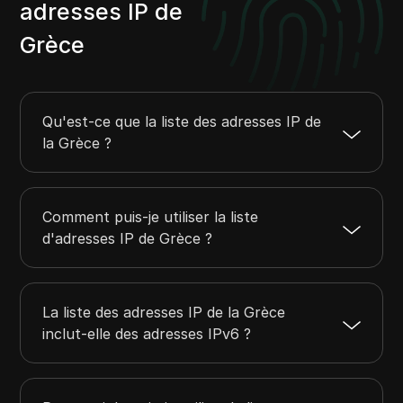
37.6.0.0
37.6.255.255
65536
adresses IP de
38.224.168.0
38.224.171.255
1024
Grèce
38.255.91.0
38.255.91.255
256
38.255.124.0
38.255.124.255
256
37.32.128.0
37.32.255.255
32768
Qu'est-ce que la liste des adresses IP de
la Grèce ?
Comment puis-je utiliser la liste
d'adresses IP de Grèce ?
La liste des adresses IP de la Grèce
inclut-elle des adresses IPv6 ?