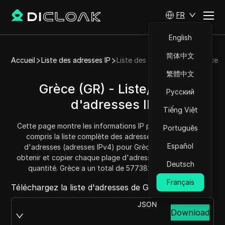
FR
English
简体中文
Accueil
Liste des adresses IP
Liste des adresses IP de Grèce
繁體中文
Grèce (GR) - Liste/Plage
Русский
d'adresses IP
Tiếng Việt
Cette page montre les informations IP pour Grèce (GR), y
Português
compris la liste complète des adresses IP et la plage
Español
d'adresses (adresses IPv4) pour Grèce. Vous pouvez
obtenir et copier chaque plage d'adresses et connaître la
Deutsch
quantité. Grèce a un total de 5773824 adresses IP.
Français
Téléchargez la liste d'adresses de Grèce depuis :
JSON
Download