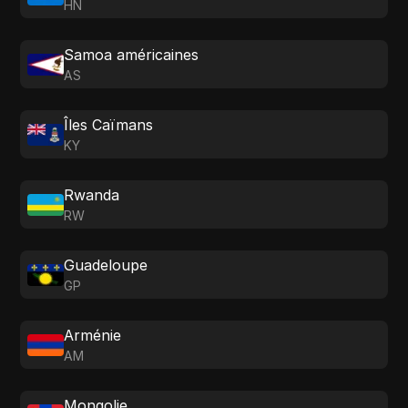
HN
Samoa américaines
AS
Îles Caïmans
KY
Rwanda
RW
Guadeloupe
GP
Arménie
AM
Mongolie