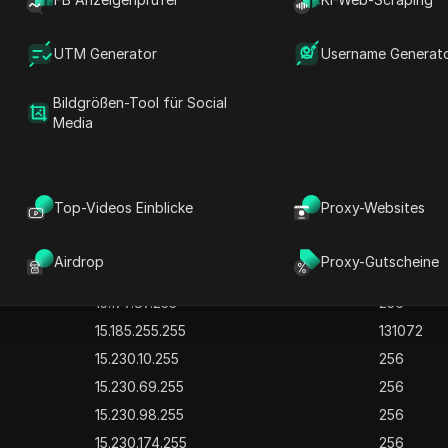
3.2.32.255
256
3.2.56.255
256
UTM Generator
Username Generat
3.5.223.255
1024
Bildgrößen-Tool für Social
13.34.20.255
256
Media
13.226.119.255
768
13.227.4.255
1280
13.227.15.255
2048
Top-Videos Einblicke
Proxy-Websites
13.248.106.255
256
15.158.9.255
256
Airdrop
Proxy-Gutscheine
5.60.215.255
1024
15.177.87.255
256
15.185.255.255
131072
15.230.10.255
256
15.230.69.255
256
15.230.98.255
256
15.230.174.255
256