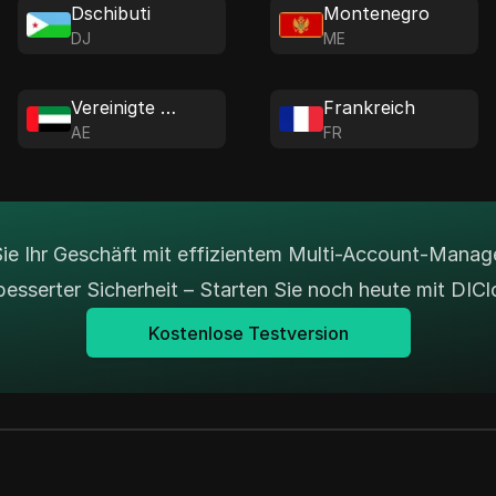
Dschibuti
Montenegro
DJ
ME
Vereinigte Arabische Emirate
Frankreich
AE
FR
Sie Ihr Geschäft mit effizientem Multi-Account-Mana
besserter Sicherheit – Starten Sie noch heute mit DICl
Kostenlose Testversion