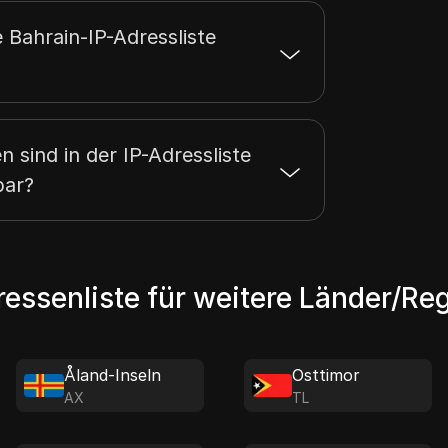
e Bahrain-IP-Adressliste
n sind in der IP-Adressliste
bar?
ressenliste für weitere Länder/Re
Åland-Inseln
Osttimor
AX
TL