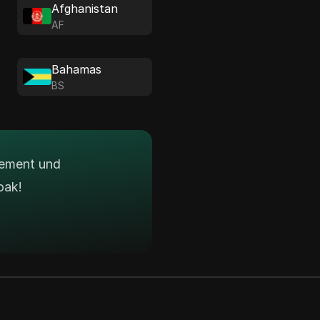
Afghanistan
AF
Bahamas
BS
gement und
oak!