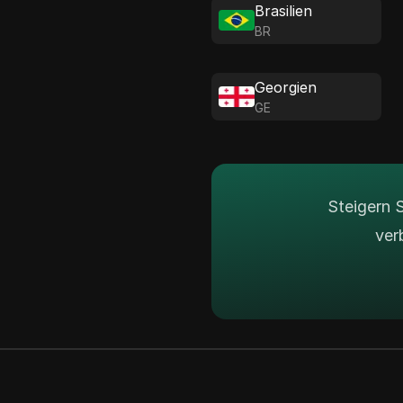
Brasilien
BR
Georgien
GE
Steigern 
ver