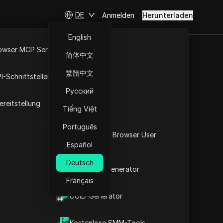
DE
Anmelden
Herunterladen
English
owser MCP Server
简体中文
RPA-Markt
繁體中文
I-Schnittstellen
ich
Русский
reitstellung
en IP-Adressliste und des
Tiếng Việt
fen und kopieren und die
Português
n.
Was ist mein Browser User
Español
Agent
Download
Deutsch
2FA-Code-Generator
Français
t
UUID-Generator
Kostenlose SMM-Tools