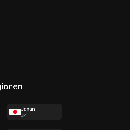
gionen
Japan
JP